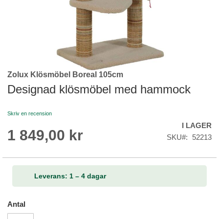
Zolux Klösmöbel Boreal 105cm
Skip
to
Designad klösmöbel med hammock
the
beginning
Skriv en recension
of
I LAGER
the
1 849,00 kr
images
SKU
52213
gallery
Leverans: 1 – 4 dagar
Antal