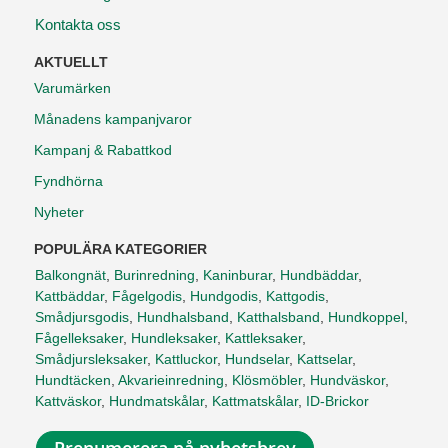
Kontakta oss
AKTUELLT
Varumärken
Månadens kampanjvaror
Kampanj & Rabattkod
Fyndhörna
Nyheter
POPULÄRA KATEGORIER
Balkongnät
,
Burinredning
,
Kaninburar
,
Hundbäddar
,
Kattbäddar
,
Fågelgodis
,
Hundgodis
,
Kattgodis
,
Smådjursgodis
,
Hundhalsband
,
Katthalsband
,
Hundkoppel
,
Fågelleksaker
,
Hundleksaker
,
Kattleksaker
,
Smådjursleksaker
,
Kattluckor
,
Hundselar
,
Kattselar
,
Hundtäcken
,
Akvarieinredning
,
Klösmöbler
,
Hundväskor
,
Kattväskor
,
Hundmatskålar
,
Kattmatskålar
,
ID-Brickor