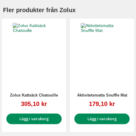
Fler produkter från Zolux
Zolux Kattsäck Chatouille
Aktivitetsmatta Snuffle Mat
Reapris
Reapris
305,10 kr
179,10 kr
Lägg i varukorg
Lägg i varukorg