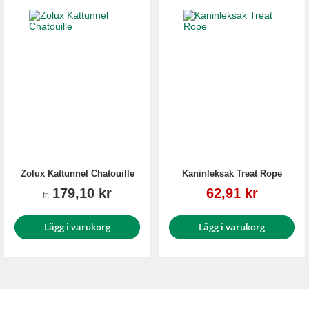
Zolux Kattunnel Chatouille
Kaninleksak Treat Rope
Reapris
179,10 kr
62,91 kr
fr.
Lägg i varukorg
Lägg i varukorg