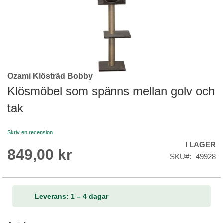
Ozami Klösträd Bobby
Skip
to
Klösmöbel som spänns mellan golv och
the
tak
beginning
of
the
Skriv en recension
images
I LAGER
gallery
849,00 kr
SKU
49928
Leverans: 1 – 4 dagar