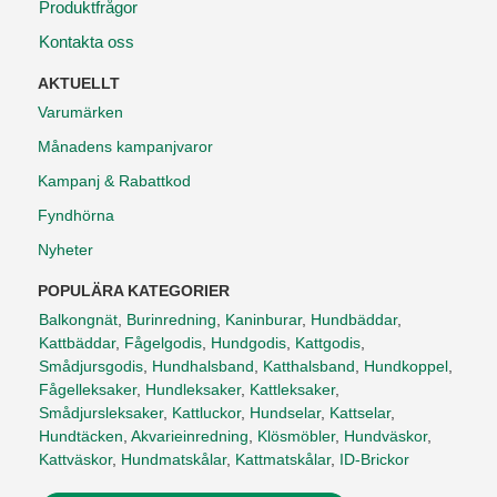
Produktfrågor
Kontakta oss
AKTUELLT
Varumärken
Månadens kampanjvaror
Kampanj & Rabattkod
Fyndhörna
Nyheter
POPULÄRA KATEGORIER
Balkongnät
,
Burinredning
,
Kaninburar
,
Hundbäddar
,
Kattbäddar
,
Fågelgodis
,
Hundgodis
,
Kattgodis
,
Smådjursgodis
,
Hundhalsband
,
Katthalsband
,
Hundkoppel
,
Fågelleksaker
,
Hundleksaker
,
Kattleksaker
,
Smådjursleksaker
,
Kattluckor
,
Hundselar
,
Kattselar
,
Hundtäcken
,
Akvarieinredning
,
Klösmöbler
,
Hundväskor
,
Kattväskor
,
Hundmatskålar
,
Kattmatskålar
,
ID-Brickor