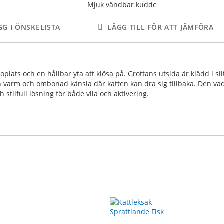
Mjuk vändbar kudde
GG I ÖNSKELISTA
LÄGG TILL FÖR ATT JÄMFÖRA
lats och en hållbar yta att klösa på. Grottans utsida är klädd i slit
varm och ombonad känsla där katten kan dra sig tillbaka. Den vad
tilfull lösning för både vila och aktivering.