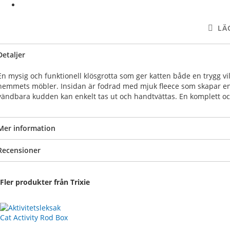
LÄ
Detaljer
En mysig och funktionell klösgrotta som ger katten både en trygg vilop
hemmets möbler. Insidan är fodrad med mjuk fleece som skapar en 
vändbara kudden kan enkelt tas ut och handtvättas. En komplett och s
Mer information
Recensioner
Fler produkter från Trixie