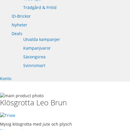
Trädgård & Fritid
ID-Brickor
Nyheter
Deals
Utvalda kampanjer
Kampanjvaror
Säsongsrea
Svinnsmart
Konto
Skip
Klösgrotta Leo Brun
to
Skip
the
to
end
the
of
beginning
Mysig klösgrotta med jute och plysch
the
of