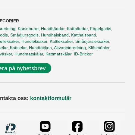
EGORIER
nredning
,
Kaninburar
,
Hundbäddar
,
Kattbäddar
,
Fågelgodis
,
odis
,
Smådjursgodis
,
Hundhalsband
,
Katthalsband
,
elleksaker
,
Hundleksaker
,
Kattleksaker
,
Smådjursleksaker
,
elar
,
Kattselar
,
Hundtäcken
,
Akvarieinredning
,
Klösmöbler
,
tväskor
,
Hundmatskålar
,
Kattmatskålar
,
ID-Brickor
ra på nyhetsbrev
ntakta oss:
kontaktformulär