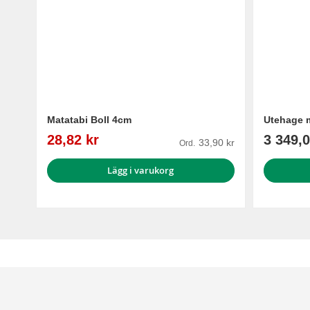
Matatabi Boll 4cm
Utehage 
Reapris
28,82 kr
3 349,0
33,90 kr
Ord.
Lägg i varukorg