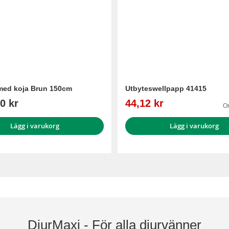
med koja Brun 150cm
Utbyteswellpapp 41415
Reapris
0 kr
44,12 kr
Or
Lägg i varukorg
Lägg i varukorg
DjurMaxi - För alla djurvänner