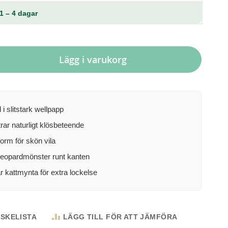
1 – 4 dagar
Lägg i varukorg
i slitstark wellpapp
ar naturligt klösbeteende
orm för skön vila
 leopardmönster runt kanten
r kattmynta för extra lockelse
NSKELISTA
LÄGG TILL FÖR ATT JÄMFÖRA