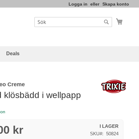
Logga in
Skapa konto
Varukor
Sök
Sök
Deals
eo Creme
 klösbädd i wellpapp
ion
00 kr
I LAGER
SKU
50824