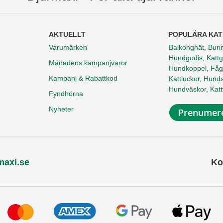
AKTUELLT
POPULÄRA KAT
Varumärken
Balkongnät
,
Buri
Hundgodis
,
Kattg
Månadens kampanjvaror
Hundkoppel
,
Fåg
Kampanj & Rabattkod
Kattluckor
,
Hunds
Hundväskor
,
Kat
Fyndhörna
Nyheter
Prenumere
maxi.se
Ko