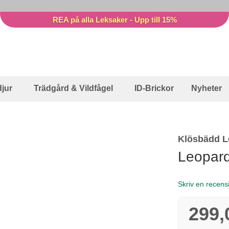
REA på alla Leksaker - Upp till 15%
jur
Trädgård & Vildfågel
ID-Brickor
Nyheter
Klösbädd L
Leopard
Skriv en recens
299,