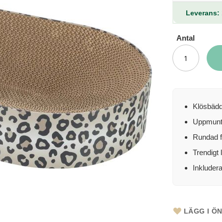
Leverans: 
Antal
Klösbädd 
Uppmuntr
Rundad f
Trendigt
Inkludera
LÄGG I Ö