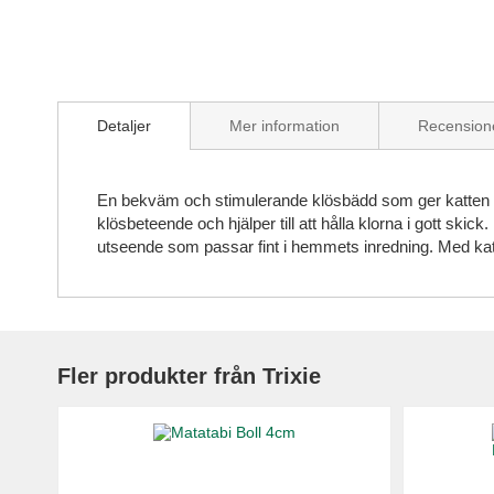
Skip
to
Detaljer
Mer information
Recension
the
beginning
of
the
En bekväm och stimulerande klösbädd som ger katten både 
images
klösbeteende och hjälper till att hålla klorna i gott skic
gallery
utseende som passar fint i hemmets inredning. Med kattm
Fler produkter från Trixie