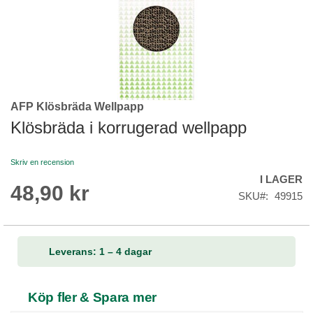
AFP Klösbräda Wellpapp
Skip
to
Klösbräda i korrugerad wellpapp
the
beginning
Skriv en recension
of
I LAGER
the
48,90 kr
images
SKU
49915
gallery
Leverans: 1 – 4 dagar
Köp fler & Spara mer