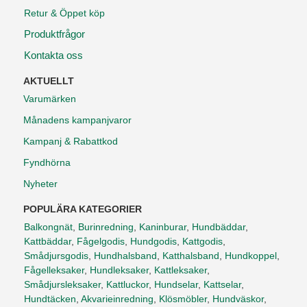
Retur & Öppet köp
Produktfrågor
Kontakta oss
AKTUELLT
Varumärken
Månadens kampanjvaror
Kampanj & Rabattkod
Fyndhörna
Nyheter
POPULÄRA KATEGORIER
Balkongnät
,
Burinredning
,
Kaninburar
,
Hundbäddar
,
Kattbäddar
,
Fågelgodis
,
Hundgodis
,
Kattgodis
,
Smådjursgodis
,
Hundhalsband
,
Katthalsband
,
Hundkoppel
,
Fågelleksaker
,
Hundleksaker
,
Kattleksaker
,
Smådjursleksaker
,
Kattluckor
,
Hundselar
,
Kattselar
,
Hundtäcken
,
Akvarieinredning
,
Klösmöbler
,
Hundväskor
,