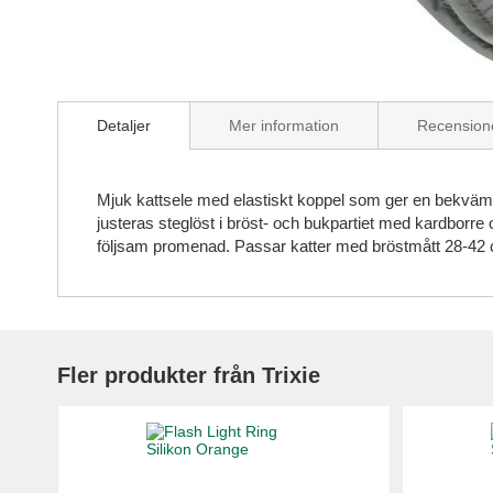
Skip
to
Detaljer
Mer information
Recension
the
beginning
of
the
Mjuk kattsele med elastiskt koppel som ger en bekväm 
images
justeras steglöst i bröst- och bukpartiet med kardborre
gallery
följsam promenad. Passar katter med bröstmått 28-42
Fler produkter från Trixie