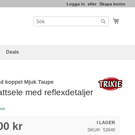
Logga in
Skapa konto
Varukor
Sök
Sök
Deals
ed koppel Mjuk Taupe
attsele med reflexdetaljer
ion
00 kr
I LAGER
SKU
52640