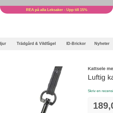
REA på alla Leksaker - Upp till 15%
jur
Trädgård & Vildfågel
ID-Brickor
Nyheter
Kattsele m
Luftig k
Skriv en recens
189,