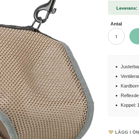
Leverans: 
Antal
Justerbar
Ventiler
Kardborr
Reflexdet
Koppel: 
LÄGG I Ö