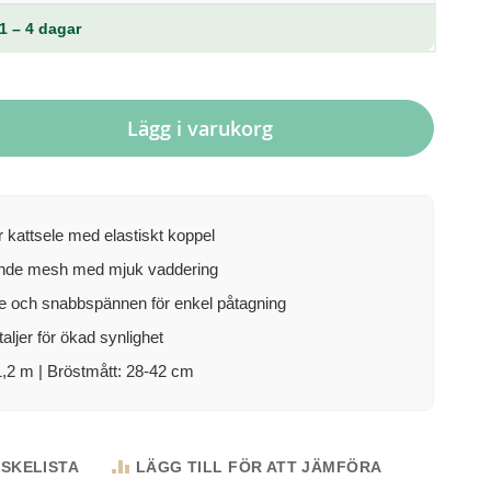
1 – 4 dagar
Lägg i varukorg
 kattsele med elastiskt koppel
ande mesh med mjuk vaddering
e och snabbspännen för enkel påtagning
aljer för ökad synlighet
1,2 m | Bröstmått: 28-42 cm
NSKELISTA
LÄGG TILL FÖR ATT JÄMFÖRA