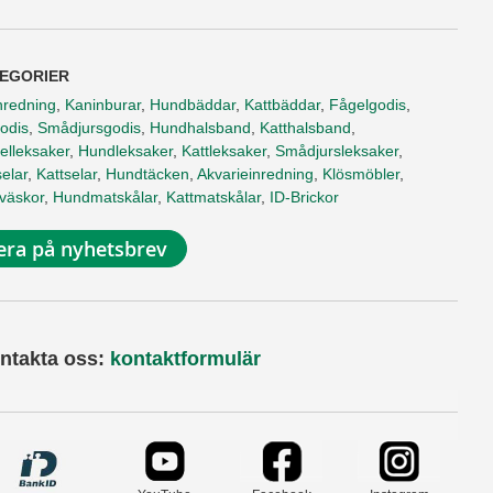
EGORIER
nredning
,
Kaninburar
,
Hundbäddar
,
Kattbäddar
,
Fågelgodis
,
odis
,
Smådjursgodis
,
Hundhalsband
,
Katthalsband
,
elleksaker
,
Hundleksaker
,
Kattleksaker
,
Smådjursleksaker
,
elar
,
Kattselar
,
Hundtäcken
,
Akvarieinredning
,
Klösmöbler
,
tväskor
,
Hundmatskålar
,
Kattmatskålar
,
ID-Brickor
ra på nyhetsbrev
ntakta oss:
kontaktformulär