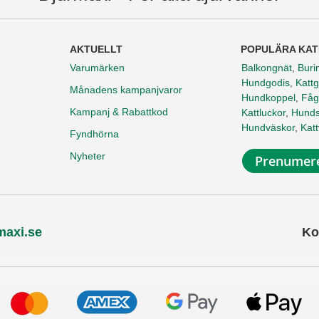
AKTUELLT
POPULÄRA KAT
Varumärken
Balkongnät
,
Buri
Hundgodis
,
Kattg
Månadens kampanjvaror
Hundkoppel
,
Fåg
Kampanj & Rabattkod
Kattluckor
,
Hunds
Hundväskor
,
Kat
Fyndhörna
Nyheter
Prenumere
maxi.se
Ko