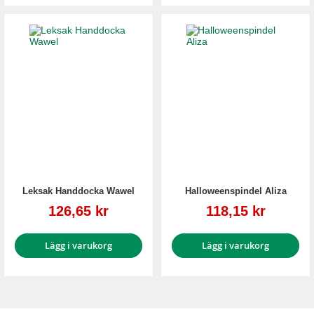
Leksak Handdocka Wawel
Halloweenspindel Aliza
Reapris
Reapris
126,65 kr
118,15 kr
Lägg i varukorg
Lägg i varukorg