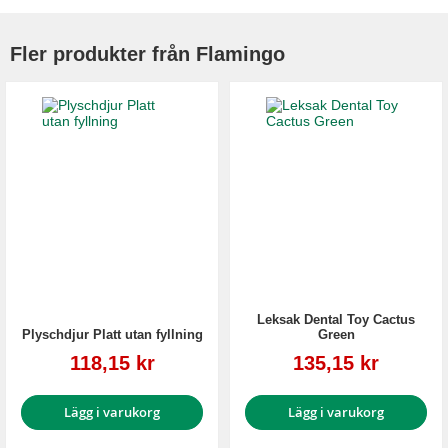
Fler produkter från Flamingo
Leksak Dental Toy Cactus
Plyschdjur Platt utan fyllning
Green
Reapris
Reapris
118,15 kr
135,15 kr
Lägg i varukorg
Lägg i varukorg