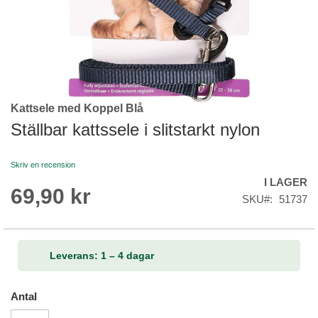
Kattsele med Koppel Blå
Skip
to
Ställbar kattssele i slitstarkt nylon
the
beginning
Skriv en recension
of
I LAGER
the
69,90 kr
images
SKU
51737
gallery
Leverans: 1 – 4 dagar
Antal