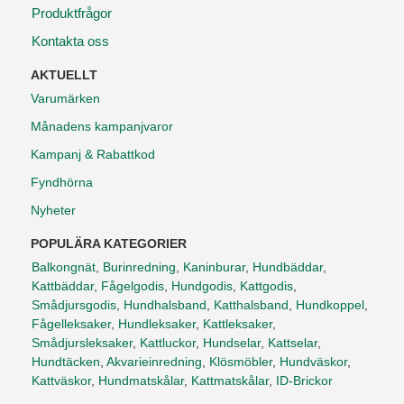
Produktfrågor
Kontakta oss
AKTUELLT
Varumärken
Månadens kampanjvaror
Kampanj & Rabattkod
Fyndhörna
Nyheter
POPULÄRA KATEGORIER
Balkongnät
,
Burinredning
,
Kaninburar
,
Hundbäddar
,
Kattbäddar
,
Fågelgodis
,
Hundgodis
,
Kattgodis
,
Smådjursgodis
,
Hundhalsband
,
Katthalsband
,
Hundkoppel
,
Fågelleksaker
,
Hundleksaker
,
Kattleksaker
,
Smådjursleksaker
,
Kattluckor
,
Hundselar
,
Kattselar
,
Hundtäcken
,
Akvarieinredning
,
Klösmöbler
,
Hundväskor
,
Kattväskor
,
Hundmatskålar
,
Kattmatskålar
,
ID-Brickor