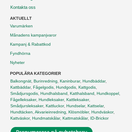
Kontakta oss
AKTUELLT
Varumärken
Månadens kampanjvaror
Kampanj & Rabattkod
Fyndhörna
Nyheter
POPULÄRA KATEGORIER
Balkongnät
,
Burinredning
,
Kaninburar
,
Hundbäddar
,
Kattbäddar
,
Fågelgodis
,
Hundgodis
,
Kattgodis
,
Smådjursgodis
,
Hundhalsband
,
Katthalsband
,
Hundkoppel
,
Fågelleksaker
,
Hundleksaker
,
Kattleksaker
,
Smådjursleksaker
,
Kattluckor
,
Hundselar
,
Kattselar
,
Hundtäcken
,
Akvarieinredning
,
Klösmöbler
,
Hundväskor
,
Kattväskor
,
Hundmatskålar
,
Kattmatskålar
,
ID-Brickor