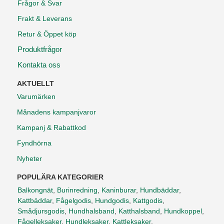
Frågor & Svar
Frakt & Leverans
Retur & Öppet köp
Produktfrågor
Kontakta oss
AKTUELLT
Varumärken
Månadens kampanjvaror
Kampanj & Rabattkod
Fyndhörna
Nyheter
POPULÄRA KATEGORIER
Balkongnät
,
Burinredning
,
Kaninburar
,
Hundbäddar
,
Kattbäddar
,
Fågelgodis
,
Hundgodis
,
Kattgodis
,
Smådjursgodis
,
Hundhalsband
,
Katthalsband
,
Hundkoppel
,
Fågelleksaker
,
Hundleksaker
,
Kattleksaker
,