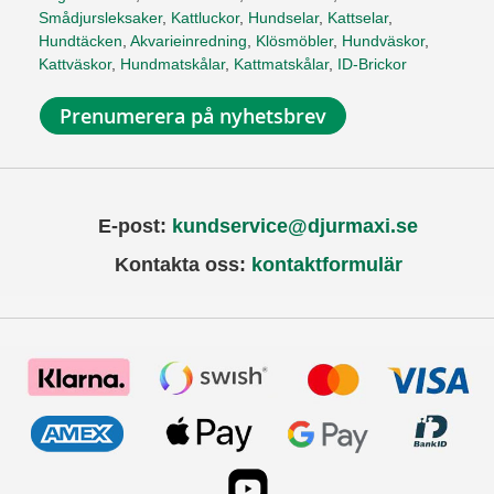
Smådjursleksaker
,
Kattluckor
,
Hundselar
,
Kattselar
,
Hundtäcken
,
Akvarieinredning
,
Klösmöbler
,
Hundväskor
,
Kattväskor
,
Hundmatskålar
,
Kattmatskålar
,
ID-Brickor
Prenumerera på nyhetsbrev
E-post:
kundservice@djurmaxi.se
Kontakta oss:
kontaktformulär