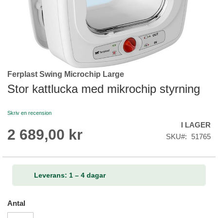
Ferplast Swing Microchip Large
Skip
to
Stor kattlucka med mikrochip styrning
the
beginning
Skriv en recension
of
I LAGER
the
2 689,00 kr
images
SKU
51765
gallery
Leverans: 1 – 4 dagar
Antal