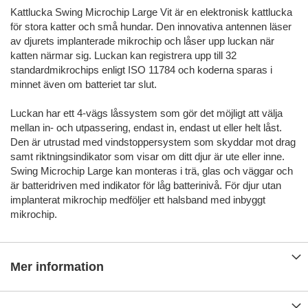
Kattlucka Swing Microchip Large Vit är en elektronisk kattlucka
för stora katter och små hundar. Den innovativa antennen läser
av djurets implanterade mikrochip och låser upp luckan när
katten närmar sig. Luckan kan registrera upp till 32
standardmikrochips enligt ISO 11784 och koderna sparas i
minnet även om batteriet tar slut.
Luckan har ett 4-vägs låssystem som gör det möjligt att välja
mellan in- och utpassering, endast in, endast ut eller helt låst.
Den är utrustad med vindstoppersystem som skyddar mot drag
samt riktningsindikator som visar om ditt djur är ute eller inne.
Swing Microchip Large kan monteras i trä, glas och väggar och
är batteridriven med indikator för låg batterinivå. För djur utan
implanterat mikrochip medföljer ett halsband med inbyggt
mikrochip.
Mer information