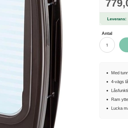
779,
Leverans: 
Antal
Med tunn
4-vägs l
Låsfunkt
Ram ytte
Lucka må