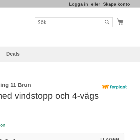
Logga in
Skapa konto
Varukor
Sök
Sök
Deals
ing 11 Brun
ed vindstopp och 4-vägs
ion
I LAGER