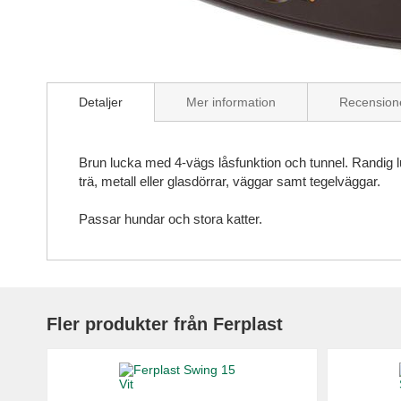
Skip
to
Detaljer
Mer information
Recension
the
beginning
of
the
Brun lucka med 4-vägs låsfunktion och tunnel. Randig 
images
trä, metall eller glasdörrar, väggar samt tegelväggar.
gallery
Passar hundar och stora katter.
Fler produkter från Ferplast