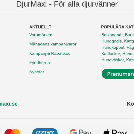
DjurMaxi - För alla djurvänner
AKTUELLT
POPULÄRA KAT
Varumärken
Balkongnät
,
Buri
Hundgodis
,
Kattg
Månadens kampanjvaror
Hundkoppel
,
Fåg
Kampanj & Rabattkod
Kattluckor
,
Hunds
Hundväskor
,
Kat
Fyndhörna
Nyheter
Prenumere
maxi.se
Ko