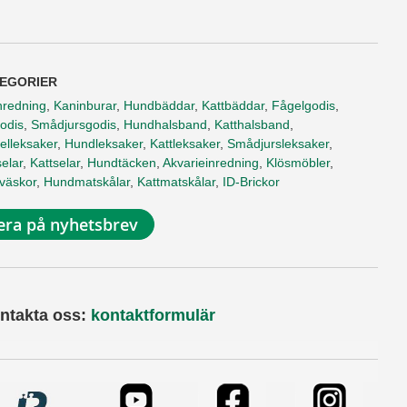
EGORIER
nredning
,
Kaninburar
,
Hundbäddar
,
Kattbäddar
,
Fågelgodis
,
odis
,
Smådjursgodis
,
Hundhalsband
,
Katthalsband
,
elleksaker
,
Hundleksaker
,
Kattleksaker
,
Smådjursleksaker
,
elar
,
Kattselar
,
Hundtäcken
,
Akvarieinredning
,
Klösmöbler
,
tväskor
,
Hundmatskålar
,
Kattmatskålar
,
ID-Brickor
ra på nyhetsbrev
ntakta oss:
kontaktformulär