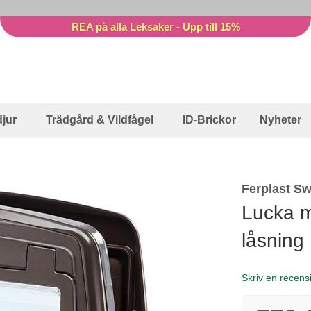
REA på alla Leksaker - Upp till 15%
jur
Trädgård & Vildfågel
ID-Brickor
Nyheter
Ferplast Sw
Lucka m
låsning
Skriv en recens