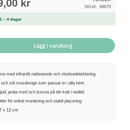
9,00 kr
SKU
48879
1 – 4 dagar
Lägg i varukorg
a med infrarött nattseende och rörelsedetektering
och söt musdesign som passar in i alla hem
ud, prata med och lyssna på din katt i realtid
ter för enkel montering och stabil placering
 7 x 12 cm