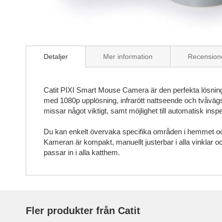
Skip
to
Detaljer
Mer information
Recension
the
beginning
of
the
Catit PIXI Smart Mouse Camera är den perfekta lösningen
images
med 1080p upplösning, infrarött nattseende och tvåvägsl
gallery
missar något viktigt, samt möjlighet till automatisk ins
Du kan enkelt övervaka specifika områden i hemmet och 
Kameran är kompakt, manuellt justerbar i alla vinklar 
passar in i alla katthem.
Fler produkter från Catit