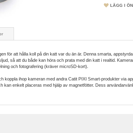
LÄGG I Ö
er
 för att hålla koll på din katt var du än är. Denna smarta, appstyrd
jud, så att du både kan höra och prata med din katt i realtid. Kamera
pelning och fotografering (kräver microSD-kort).
koppla ihop kameran med andra Catit PIXI Smart-produkter via appen, t
och kan enkelt placeras med hjälp av magnetfötter. Dess användarvän