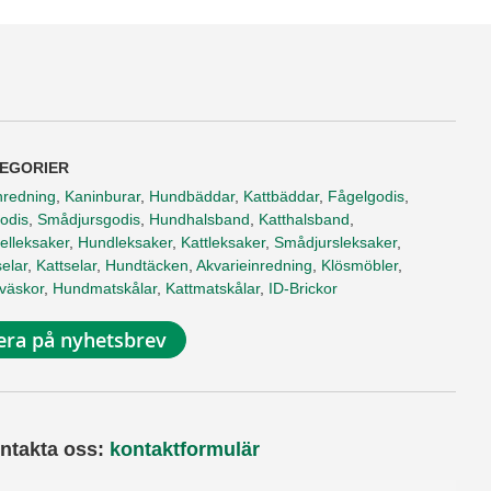
EGORIER
nredning
,
Kaninburar
,
Hundbäddar
,
Kattbäddar
,
Fågelgodis
,
odis
,
Smådjursgodis
,
Hundhalsband
,
Katthalsband
,
elleksaker
,
Hundleksaker
,
Kattleksaker
,
Smådjursleksaker
,
elar
,
Kattselar
,
Hundtäcken
,
Akvarieinredning
,
Klösmöbler
,
tväskor
,
Hundmatskålar
,
Kattmatskålar
,
ID-Brickor
ra på nyhetsbrev
ntakta oss:
kontaktformulär