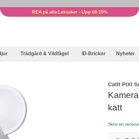
REA på alla Leksaker - Upp till 15%
jur
Trädgård & Vildfågel
ID-Brickor
Nyheter
Catit PIXI
Kamera f
katt
Skriv en recens