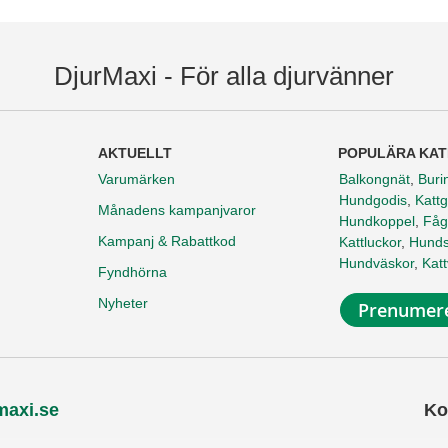
DjurMaxi - För alla djurvänner
AKTUELLT
POPULÄRA KAT
Varumärken
Balkongnät
,
Buri
Hundgodis
,
Kattg
Månadens kampanjvaror
Hundkoppel
,
Fåg
Kampanj & Rabattkod
Kattluckor
,
Hunds
Hundväskor
,
Kat
Fyndhörna
Nyheter
Prenumere
maxi.se
Ko