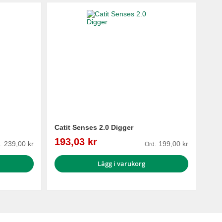
Catit Senses 2.0 Digger
Reapris
193,03 kr
239,00 kr
199,00 kr
.
Ord.
Lägg i varukorg