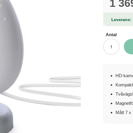
1 36
Leverans: 
Antal
HD-kamer
Kompakt 
Tvåvägslj
Magnetföt
Mått 7 x