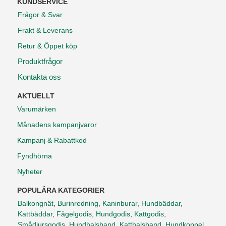
KUNDSERVICE
Frågor & Svar
Frakt & Leverans
Retur & Öppet köp
Produktfrågor
Kontakta oss
AKTUELLT
Varumärken
Månadens kampanjvaror
Kampanj & Rabattkod
Fyndhörna
Nyheter
POPULÄRA KATEGORIER
Balkongnät
,
Burinredning
,
Kaninburar
,
Hundbäddar
,
Kattbäddar
,
Fågelgodis
,
Hundgodis
,
Kattgodis
,
Smådjursgodis
,
Hundhalsband
,
Katthalsband
,
Hundkoppel
,