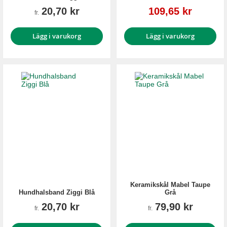
Reapris
20,70 kr
109,65 kr
fr.
Lägg i varukorg
Lägg i varukorg
Keramikskål Mabel Taupe
Hundhalsband Ziggi Blå
Grå
20,70 kr
79,90 kr
fr.
fr.