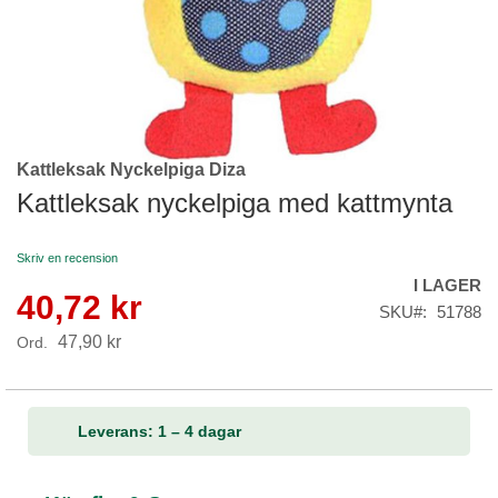
Kattleksak Nyckelpiga Diza
Skip
to
Kattleksak nyckelpiga med kattmynta
the
beginning
Skriv en recension
of
I LAGER
the
40,72 kr
Reapris
images
SKU
51788
gallery
47,90 kr
Ord.
Leverans: 1 – 4 dagar