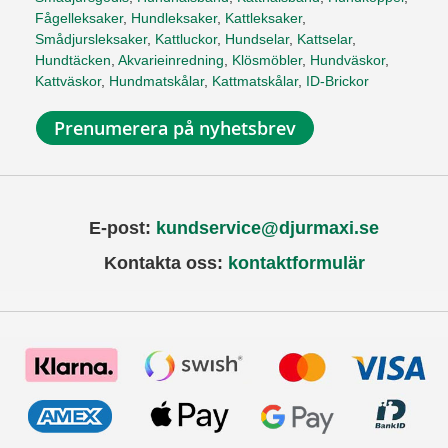
Fågelleksaker
,
Hundleksaker
,
Kattleksaker
,
Smådjursleksaker
,
Kattluckor
,
Hundselar
,
Kattselar
,
Hundtäcken
,
Akvarieinredning
,
Klösmöbler
,
Hundväskor
,
Kattväskor
,
Hundmatskålar
,
Kattmatskålar
,
ID-Brickor
Prenumerera på nyhetsbrev
E-post:
kundservice@djurmaxi.se
Kontakta oss:
kontaktformulär