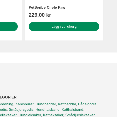
PetScribe Circle Paw
229,00 kr
Lägg i varukorg
EGORIER
nredning
,
Kaninburar
,
Hundbäddar
,
Kattbäddar
,
Fågelgodis
,
odis
,
Smådjursgodis
,
Hundhalsband
,
Katthalsband
,
elleksaker
,
Hundleksaker
,
Kattleksaker
,
Smådjursleksaker
,