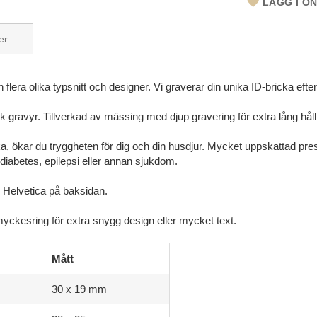
LÄGG I Ö
er
lera olika typsnitt och designer. Vi graverar din unika ID-bricka efter
 gravyr. Tillverkad av mässing med djup gravering för extra lång håll
ka, ökar du tryggheten för dig och din husdjur. Mycket uppskattad prese
 diabetes, epilepsi eller annan sjukdom.
 Helvetica på baksidan.
yckesring för extra snygg design eller mycket text.
Mått
30 x 19 mm