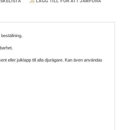
NSKELISTA
LÄGG TILL FÖR ATT JÄMFÖRA
 beställning.
barhet.
nt eller julklapp till alla djurägare. Kan även användas