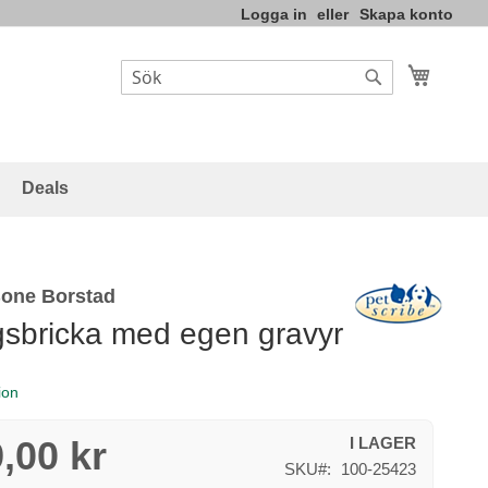
Logga in
Skapa konto
Varukor
Sök
Sök
Deals
Bone Borstad
sbricka med egen gravyr
ion
,00 kr
I LAGER
SKU
100-25423