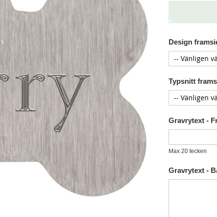
Design framsid
Typsnitt framsi
Gravrytext - 
Max 20 tecken
Gravrytext - 