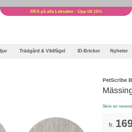
REA på alla Leksaker - Upp till 15%
jur
Trädgård & Vildfågel
ID-Brickor
Nyheter
PetScribe 
Mässing
Skriv en recens
169
fr.