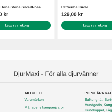
 Bone Stone Silver/Rosa
PetScribe Circle
0 kr
129,00 kr
Lägg i varukorg
Lägg i varukorg
DjurMaxi - För alla djurvänner
AKTUELLT
POPULÄRA KAT
Varumärken
Balkongnät
,
Buri
Hundgodis
,
Kattg
Månadens kampanjvaror
Hundkoppel
,
Fåg