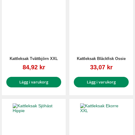
Kattleksak Tvättbjörn XXL
Kattleksak Bläckfisk Ossie
Reapris
Reapris
84,92 kr
33,07 kr
Lägg i varukorg
Lägg i varukorg