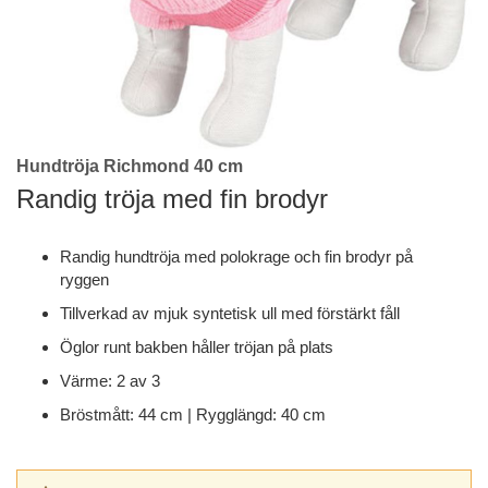
Hundtröja Richmond 40 cm
Skip
to
Randig tröja med fin brodyr
the
beginning
Randig hundtröja med polokrage och fin brodyr på
of
ryggen
the
images
Tillverkad av mjuk syntetisk ull med förstärkt fåll
gallery
Öglor runt bakben håller tröjan på plats
Värme: 2 av 3
Bröstmått: 44 cm | Rygglängd: 40 cm