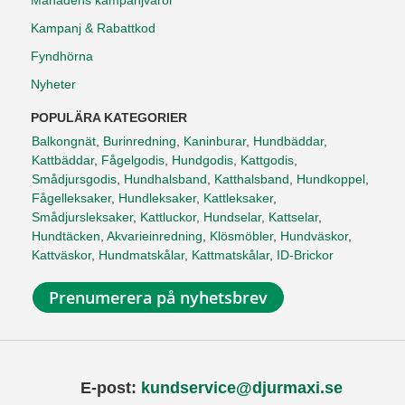
Månadens kampanjvaror
Kampanj & Rabattkod
Fyndhörna
Nyheter
POPULÄRA KATEGORIER
Balkongnät
,
Burinredning
,
Kaninburar
,
Hundbäddar
,
Kattbäddar
,
Fågelgodis
,
Hundgodis
,
Kattgodis
,
Smådjursgodis
,
Hundhalsband
,
Katthalsband
,
Hundkoppel
,
Fågelleksaker
,
Hundleksaker
,
Kattleksaker
,
Smådjursleksaker
,
Kattluckor
,
Hundselar
,
Kattselar
,
Hundtäcken
,
Akvarieinredning
,
Klösmöbler
,
Hundväskor
,
Kattväskor
,
Hundmatskålar
,
Kattmatskålar
,
ID-Brickor
Prenumerera på nyhetsbrev
E-post:
kundservice@djurmaxi.se