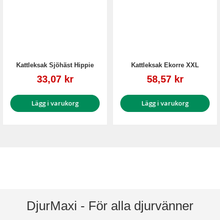
Kattleksak Sjöhäst Hippie
Kattleksak Ekorre XXL
Reapris
Reapris
33,07 kr
58,57 kr
Lägg i varukorg
Lägg i varukorg
DjurMaxi - För alla djurvänner