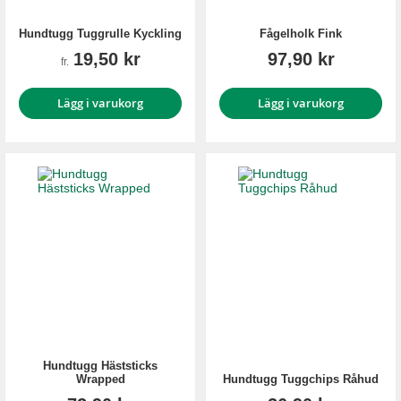
Hundtugg Tuggrulle Kyckling
Fågelholk Fink
19,50 kr
97,90 kr
fr.
Lägg i varukorg
Lägg i varukorg
Hundtugg Häststicks
Wrapped
Hundtugg Tuggchips Råhud