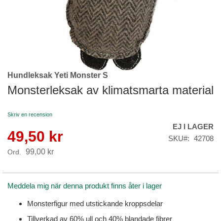
Hundleksak Yeti Monster S
Skip
to
Monsterleksak av klimatsmarta material
the
beginning
Skriv en recension
of
EJ I LAGER
the
49,50 kr
Reapris
images
SKU
42708
gallery
99,00 kr
Ord.
Meddela mig när denna produkt finns åter i lager
Monsterfigur med utstickande kroppsdelar
Tillverkad av 60% ull och 40% blandade fibrer