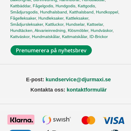
Kattbäddar
,
Fågelgodis
,
Hundgodis
,
Kattgodis
,
Smådjursgodis
,
Hundhalsband
,
Katthalsband
,
Hundkoppel
,
Fågelleksaker
,
Hundleksaker
,
Kattleksaker
,
Smådjursleksaker
,
Kattluckor
,
Hundselar
,
Kattselar
,
Hundtäcken
,
Akvarieinredning
,
Klösmöbler
,
Hundväskor
,
Kattväskor
,
Hundmatskålar
,
Kattmatskålar
,
ID-Brickor
Prenumerera på nyhetsbrev
E-post:
kundservice@djurmaxi.se
Kontakta oss:
kontaktformulär