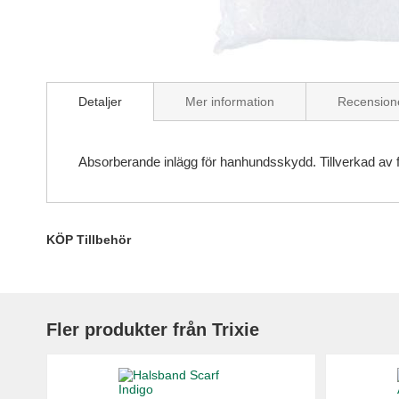
Skip
to
Detaljer
Mer information
Recension
the
beginning
of
the
Absorberande inlägg för hanhundsskydd. Tillverkad av fib
images
gallery
KÖP Tillbehör
Fler produkter från Trixie