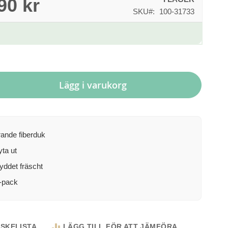
90 kr
SKU
100-31733
Lägg i varukorg
ande fiberduk
yta ut
yddet fräscht
0-pack
NSKELISTA
LÄGG TILL FÖR ATT JÄMFÖRA