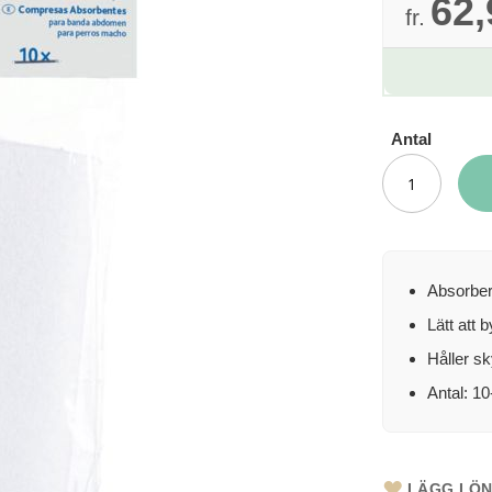
62,
fr.
Antal
Absorber
Lätt att b
Håller sk
Antal: 1
LÄGG I Ö