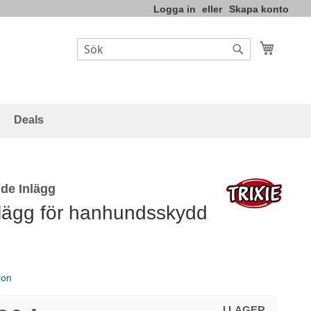
Logga in
Skapa konto
Varukor
Sök
Sök
Deals
de Inlägg
nlägg för hanhundsskydd
ion
I LAGER