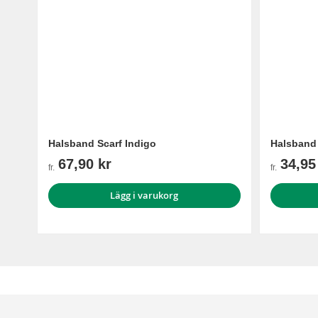
Halsband Scarf Indigo
Halsband 
67,90 kr
34,95
fr.
fr.
Lägg i varukorg