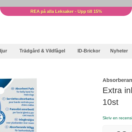
REA på alla Leksaker - Upp till 15%
jur
Trädgård & Vildfågel
ID-Brickor
Nyheter
Absorberan
Extra i
10st
Skriv en recens