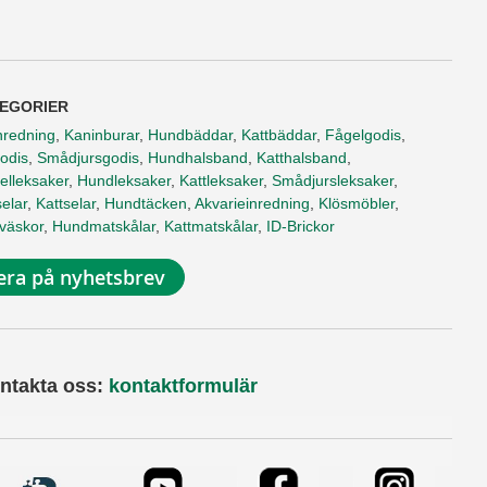
EGORIER
nredning
,
Kaninburar
,
Hundbäddar
,
Kattbäddar
,
Fågelgodis
,
odis
,
Smådjursgodis
,
Hundhalsband
,
Katthalsband
,
elleksaker
,
Hundleksaker
,
Kattleksaker
,
Smådjursleksaker
,
elar
,
Kattselar
,
Hundtäcken
,
Akvarieinredning
,
Klösmöbler
,
tväskor
,
Hundmatskålar
,
Kattmatskålar
,
ID-Brickor
ra på nyhetsbrev
ntakta oss:
kontaktformulär