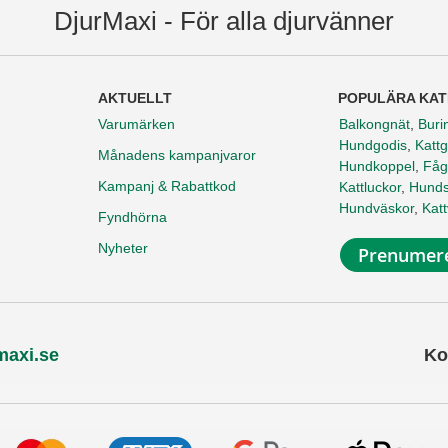
DjurMaxi - För alla djurvänner
AKTUELLT
POPULÄRA KAT
Varumärken
Balkongnät
,
Buri
Hundgodis
,
Kattg
Månadens kampanjvaror
Hundkoppel
,
Fåg
Kampanj & Rabattkod
Kattluckor
,
Hunds
Hundväskor
,
Kat
Fyndhörna
Nyheter
Prenumere
maxi.se
Ko