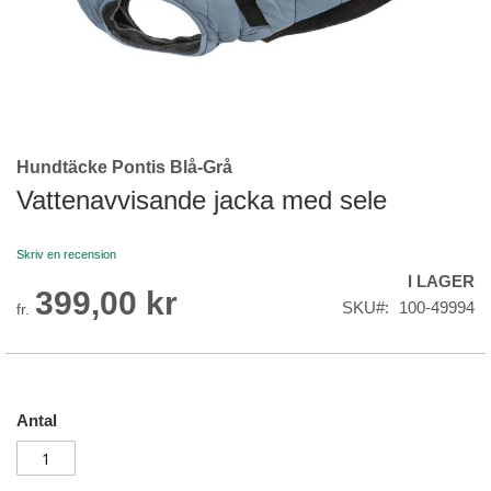
Hundtäcke Pontis Blå-Grå
Skip
to
Vattenavvisande jacka med sele
the
beginning
Skriv en recension
of
I LAGER
the
399,00 kr
images
SKU
100-49994
fr.
gallery
Antal