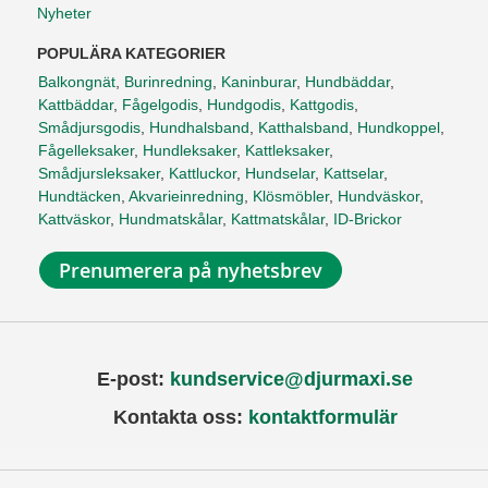
Nyheter
POPULÄRA KATEGORIER
Balkongnät
,
Burinredning
,
Kaninburar
,
Hundbäddar
,
Kattbäddar
,
Fågelgodis
,
Hundgodis
,
Kattgodis
,
Smådjursgodis
,
Hundhalsband
,
Katthalsband
,
Hundkoppel
,
Fågelleksaker
,
Hundleksaker
,
Kattleksaker
,
Smådjursleksaker
,
Kattluckor
,
Hundselar
,
Kattselar
,
Hundtäcken
,
Akvarieinredning
,
Klösmöbler
,
Hundväskor
,
Kattväskor
,
Hundmatskålar
,
Kattmatskålar
,
ID-Brickor
Prenumerera på nyhetsbrev
E-post:
kundservice@djurmaxi.se
Kontakta oss:
kontaktformulär