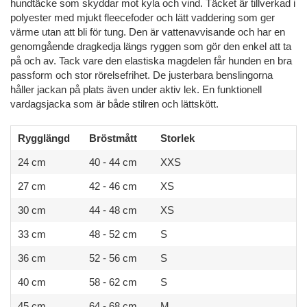
hundtäcke som skyddar mot kyla och vind. Täcket är tillverkad i
polyester med mjukt fleecefoder och lätt vaddering som ger
värme utan att bli för tung. Den är vattenavvisande och har en
genomgående dragkedja längs ryggen som gör den enkel att ta
på och av. Tack vare den elastiska magdelen får hunden en bra
passform och stor rörelsefrihet. De justerbara benslingorna
håller jackan på plats även under aktiv lek. En funktionell
vardagsjacka som är både stilren och lättskött.
Rygglängd
Bröstmått
Storlek
24 cm
40 - 44 cm
XXS
27 cm
42 - 46 cm
XS
30 cm
44 - 48 cm
XS
33 cm
48 - 52 cm
S
36 cm
52 - 56 cm
S
40 cm
58 - 62 cm
S
45 cm
64 - 68 cm
M