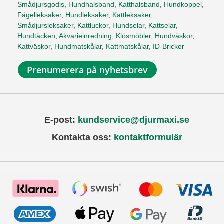
Smådjursgodis
,
Hundhalsband
,
Katthalsband
,
Hundkoppel
,
Fågelleksaker
,
Hundleksaker
,
Kattleksaker
,
Smådjursleksaker
,
Kattluckor
,
Hundselar
,
Kattselar
,
Hundtäcken
,
Akvarieinredning
,
Klösmöbler
,
Hundväskor
,
Kattväskor
,
Hundmatskålar
,
Kattmatskålar
,
ID-Brickor
Prenumerera på nyhetsbrev
E-post:
kundservice@djurmaxi.se
Kontakta oss:
kontaktformulär