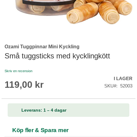
Ozami Tuggpinnar Mini Kyckling
Skip
to
Små tuggsticks med kycklingkött
the
beginning
Skriv en recension
of
I LAGER
the
119,00 kr
images
SKU
52003
gallery
Leverans: 1 – 4 dagar
Köp fler & Spara mer