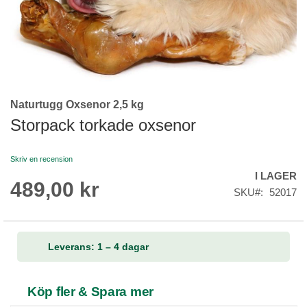
Naturtugg Oxsenor 2,5 kg
Skip
to
Storpack torkade oxsenor
the
beginning
Skriv en recension
of
I LAGER
the
489,00 kr
images
SKU
52017
gallery
Leverans: 1 – 4 dagar
Köp fler & Spara mer