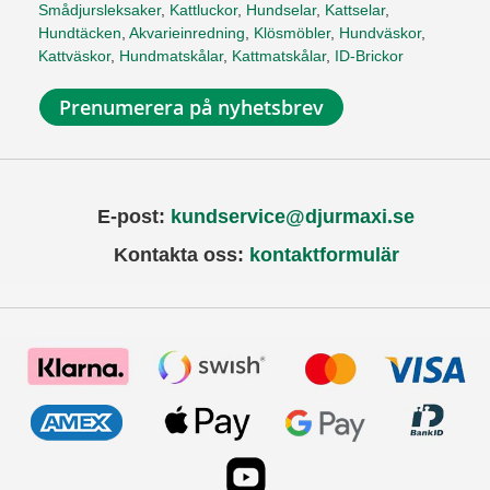
Smådjursleksaker
,
Kattluckor
,
Hundselar
,
Kattselar
,
Hundtäcken
,
Akvarieinredning
,
Klösmöbler
,
Hundväskor
,
Kattväskor
,
Hundmatskålar
,
Kattmatskålar
,
ID-Brickor
Prenumerera på nyhetsbrev
E-post:
kundservice@djurmaxi.se
Kontakta oss:
kontaktformulär