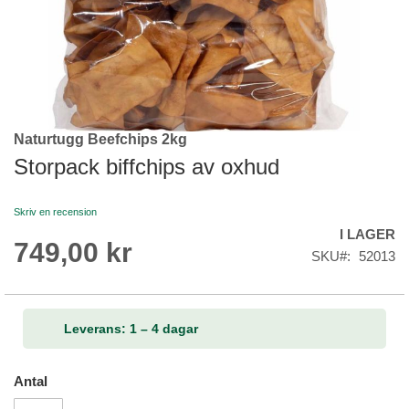
Naturtugg Beefchips 2kg
Skip
to
Storpack biffchips av oxhud
the
beginning
Skriv en recension
of
I LAGER
the
749,00 kr
images
SKU
52013
gallery
Leverans: 1 – 4 dagar
Antal