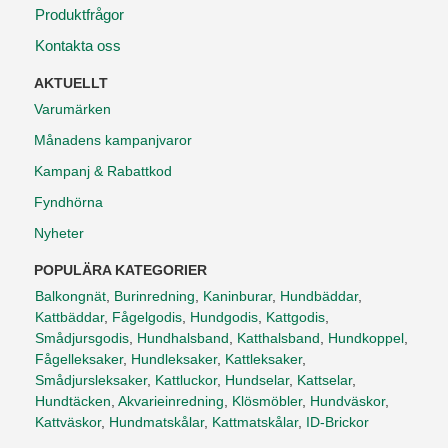
Produktfrågor
Kontakta oss
AKTUELLT
Varumärken
Månadens kampanjvaror
Kampanj & Rabattkod
Fyndhörna
Nyheter
POPULÄRA KATEGORIER
Balkongnät
,
Burinredning
,
Kaninburar
,
Hundbäddar
,
Kattbäddar
,
Fågelgodis
,
Hundgodis
,
Kattgodis
,
Smådjursgodis
,
Hundhalsband
,
Katthalsband
,
Hundkoppel
,
Fågelleksaker
,
Hundleksaker
,
Kattleksaker
,
Smådjursleksaker
,
Kattluckor
,
Hundselar
,
Kattselar
,
Hundtäcken
,
Akvarieinredning
,
Klösmöbler
,
Hundväskor
,
Kattväskor
,
Hundmatskålar
,
Kattmatskålar
,
ID-Brickor