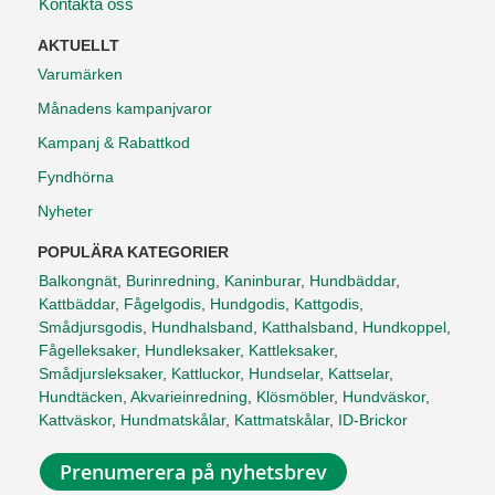
Kontakta oss
AKTUELLT
Varumärken
Månadens kampanjvaror
Kampanj & Rabattkod
Fyndhörna
Nyheter
POPULÄRA KATEGORIER
Balkongnät
,
Burinredning
,
Kaninburar
,
Hundbäddar
,
Kattbäddar
,
Fågelgodis
,
Hundgodis
,
Kattgodis
,
Smådjursgodis
,
Hundhalsband
,
Katthalsband
,
Hundkoppel
,
Fågelleksaker
,
Hundleksaker
,
Kattleksaker
,
Smådjursleksaker
,
Kattluckor
,
Hundselar
,
Kattselar
,
Hundtäcken
,
Akvarieinredning
,
Klösmöbler
,
Hundväskor
,
Kattväskor
,
Hundmatskålar
,
Kattmatskålar
,
ID-Brickor
Prenumerera på nyhetsbrev