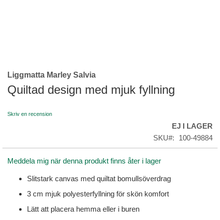
Liggmatta Marley Salvia
Skip
to
Quiltad design med mjuk fyllning
the
beginning
Skriv en recension
of
EJ I LAGER
the
images
SKU
100-49884
gallery
Meddela mig när denna produkt finns åter i lager
Slitstark canvas med quiltat bomullsöverdrag
3 cm mjuk polyesterfyllning för skön komfort
Lätt att placera hemma eller i buren