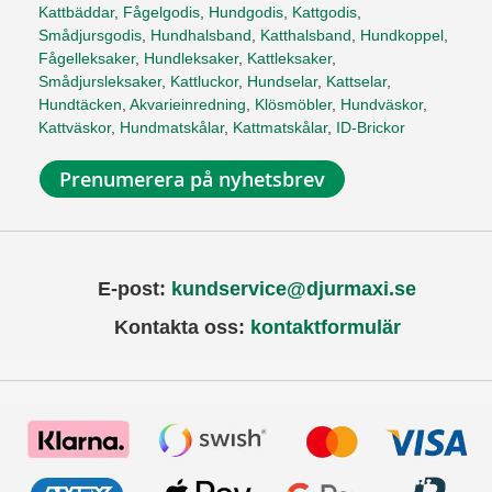
Kattbäddar
,
Fågelgodis
,
Hundgodis
,
Kattgodis
,
Smådjursgodis
,
Hundhalsband
,
Katthalsband
,
Hundkoppel
,
Fågelleksaker
,
Hundleksaker
,
Kattleksaker
,
Smådjursleksaker
,
Kattluckor
,
Hundselar
,
Kattselar
,
Hundtäcken
,
Akvarieinredning
,
Klösmöbler
,
Hundväskor
,
Kattväskor
,
Hundmatskålar
,
Kattmatskålar
,
ID-Brickor
Prenumerera på nyhetsbrev
E-post:
kundservice@djurmaxi.se
Kontakta oss:
kontaktformulär