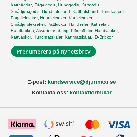
Kattbäddar
,
Fågelgodis
,
Hundgodis
,
Kattgodis
,
Smådjursgodis
,
Hundhalsband
,
Katthalsband
,
Hundkoppel
,
Fågelleksaker
,
Hundleksaker
,
Kattleksaker
,
Smådjursleksaker
,
Kattluckor
,
Hundselar
,
Kattselar
,
Hundtäcken
,
Akvarieinredning
,
Klösmöbler
,
Hundväskor
,
Kattväskor
,
Hundmatskålar
,
Kattmatskålar
,
ID-Brickor
Prenumerera på nyhetsbrev
E-post:
kundservice@djurmaxi.se
Kontakta oss:
kontaktformulär