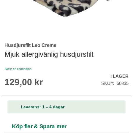
Husdjursfilt Leo Creme
Skip
to
Mjuk allergivänlig husdjursfilt
the
beginning
Skriv en recension
of
I LAGER
the
129,00 kr
images
SKU
50835
gallery
Leverans: 1 – 4 dagar
Köp fler & Spara mer