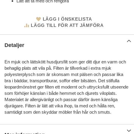
Lätt att ta med och rengöra
LÄGG I ÖNSKELISTA
LÄGG TILL FÖR ATT JÄMFÖRA
Detaljer
En mjuk och lättskött husdjursfilt som ger ditt djur en varm och
behaglig plats att vila på. Filten är tillverkad i extra mjuk
polyesterplysch som är skonsam mot pälsen och passar lika
bra i bäddar, transportburar, soffor eller bilsäten. Det stilfulla
leopardmönstret ger filten ett modernt och uttrycksfullt utseende
som förhöjer känslan i både hemmet och djurets viloplats.
Materialet är allergivänligt och passar därför även känsliga
djurägare. Filten är lätt att vika ihop, ta med och hålla ren,
samtidigt som den skyddar möbler från hår och smuts.