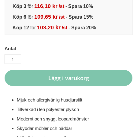
116,10 kr
Köp 3
för
/st
-
Spara
10
%
109,65 kr
Köp 6
för
/st
-
Spara
15
%
103,20 kr
Köp 12
för
/st
-
Spara
20
%
Antal
Lägg i varukorg
Mjuk och allergivänlig husdjursfilt
Tillverkad i len polyester plysch
Modernt och snyggt leopardmönster
Skyddar möbler och bäddar