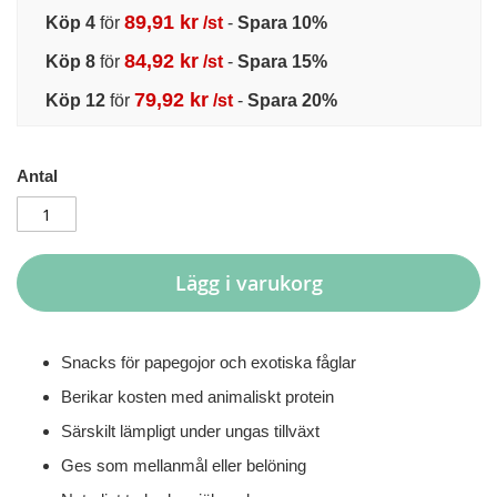
89,91 kr
Köp 4
för
/st
-
Spara
10
%
84,92 kr
Köp 8
för
/st
-
Spara
15
%
79,92 kr
Köp 12
för
/st
-
Spara
20
%
Antal
Lägg i varukorg
Snacks för papegojor och exotiska fåglar
Berikar kosten med animaliskt protein
Särskilt lämpligt under ungas tillväxt
Ges som mellanmål eller belöning