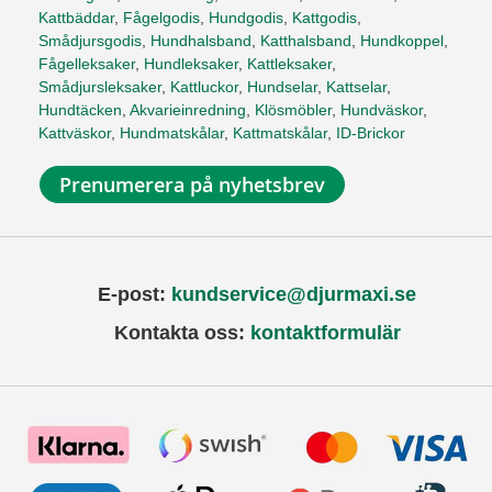
Kattbäddar
,
Fågelgodis
,
Hundgodis
,
Kattgodis
,
Smådjursgodis
,
Hundhalsband
,
Katthalsband
,
Hundkoppel
,
Fågelleksaker
,
Hundleksaker
,
Kattleksaker
,
Smådjursleksaker
,
Kattluckor
,
Hundselar
,
Kattselar
,
Hundtäcken
,
Akvarieinredning
,
Klösmöbler
,
Hundväskor
,
Kattväskor
,
Hundmatskålar
,
Kattmatskålar
,
ID-Brickor
Prenumerera på nyhetsbrev
E-post:
kundservice@djurmaxi.se
Kontakta oss:
kontaktformulär