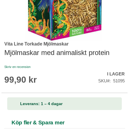
Vita Line Torkade Mjölmaskar
Skip
to
Mjölmaskar med animaliskt protein
the
beginning
Skriv en recension
of
I LAGER
the
99,90 kr
images
SKU
51095
gallery
Leverans: 1 – 4 dagar
Köp fler & Spara mer