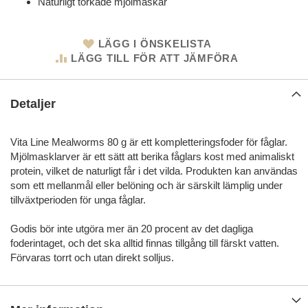
Naturligt torkade mjölmaskar
LÄGG I ÖNSKELISTA
LÄGG TILL FÖR ATT JÄMFÖRA
Detaljer
Vita Line Mealworms 80 g är ett kompletteringsfoder för fåglar.
Mjölmasklarver är ett sätt att berika fåglars kost med animaliskt
protein, vilket de naturligt får i det vilda. Produkten kan användas
som ett mellanmål eller belöning och är särskilt lämplig under
tillväxtperioden för unga fåglar.
Godis bör inte utgöra mer än 20 procent av det dagliga
foderintaget, och det ska alltid finnas tillgång till färskt vatten.
Förvaras torrt och utan direkt solljus.