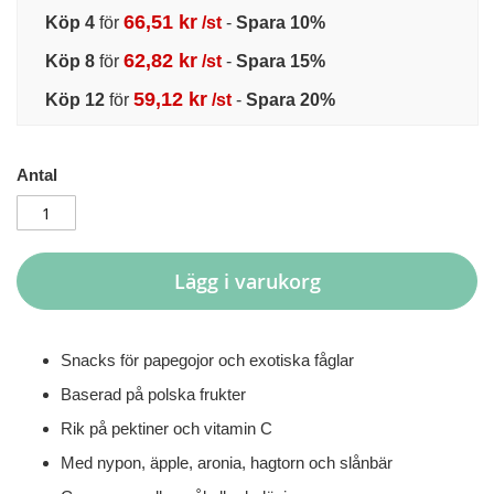
66,51 kr
Köp 4
för
/st
-
Spara
10
%
62,82 kr
Köp 8
för
/st
-
Spara
15
%
59,12 kr
Köp 12
för
/st
-
Spara
20
%
Antal
Lägg i varukorg
Snacks för papegojor och exotiska fåglar
Baserad på polska frukter
Rik på pektiner och vitamin C
Med nypon, äpple, aronia, hagtorn och slånbär