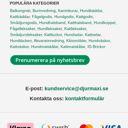
POPULÄRA KATEGORIER
Balkongnät
,
Burinredning
,
Kaninburar
,
Hundbäddar
,
Kattbäddar
,
Fågelgodis
,
Hundgodis
,
Kattgodis
,
Smådjursgodis
,
Hundhalsband
,
Katthalsband
,
Hundkoppel
,
Fågelleksaker
,
Hundleksaker
,
Kattleksaker
,
Smådjursleksaker
,
Kattluckor
,
Hundselar
,
Kattselar
,
Hundtäcken
,
Akvarieinredning
,
Klösmöbler
,
Hundväskor
,
Kattväskor
,
Hundmatskålar
,
Kattmatskålar
,
ID-Brickor
Prenumerera på nyhetsbrev
E-post:
kundservice@djurmaxi.se
Kontakta oss:
kontaktformulär