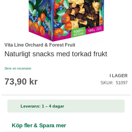
Vita Line Orchard & Forest Fruit
Skip
to
Naturligt snacks med torkad frukt
the
beginning
Skriv en recension
of
I LAGER
the
73,90 kr
images
SKU
51097
gallery
Leverans: 1 – 4 dagar
Köp fler & Spara mer