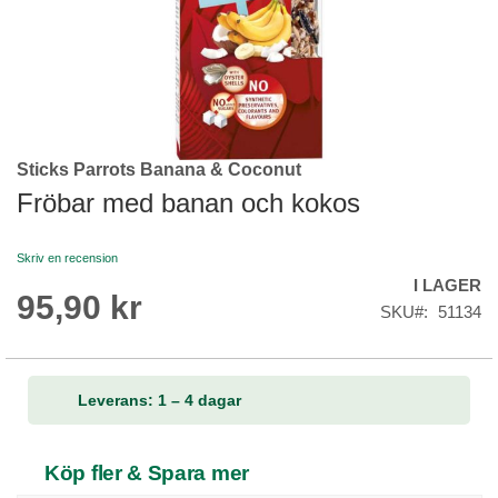
Sticks Parrots Banana & Coconut
Skip
to
Fröbar med banan och kokos
the
beginning
Skriv en recension
of
I LAGER
the
95,90 kr
images
SKU
51134
gallery
Leverans: 1 – 4 dagar
Köp fler & Spara mer