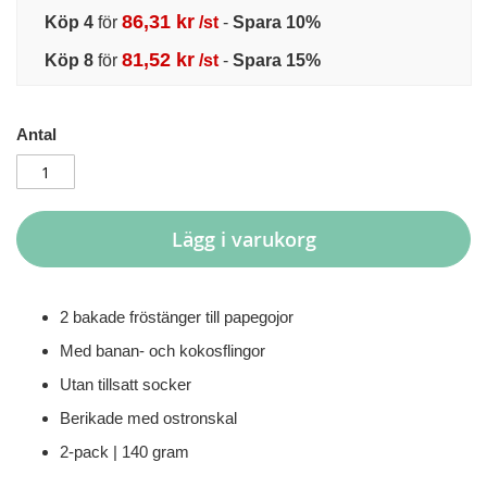
86,31 kr
Köp 4
för
/st
-
Spara
10
%
81,52 kr
Köp 8
för
/st
-
Spara
15
%
Antal
Lägg i varukorg
2 bakade fröstänger till papegojor
Med banan- och kokosflingor
Utan tillsatt socker
Berikade med ostronskal
2-pack | 140 gram