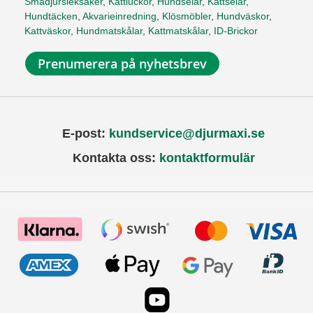
Smådjursleksaker
,
Kattluckor
,
Hundselar
,
Kattselar
,
Hundtäcken
,
Akvarieinredning
,
Klösmöbler
,
Hundväskor
,
Kattväskor
,
Hundmatskålar
,
Kattmatskålar
,
ID-Brickor
Prenumerera på nyhetsbrev
E-post:
kundservice@djurmaxi.se
Kontakta oss:
kontaktformulär