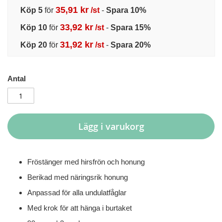
35,91 kr
Köp 5
för
/st
-
Spara
10
%
33,92 kr
Köp 10
för
/st
-
Spara
15
%
31,92 kr
Köp 20
för
/st
-
Spara
20
%
Antal
Lägg i varukorg
Fröstänger med hirsfrön och honung
Berikad med näringsrik honung
Anpassad för alla undulatfåglar
Med krok för att hänga i burtaket