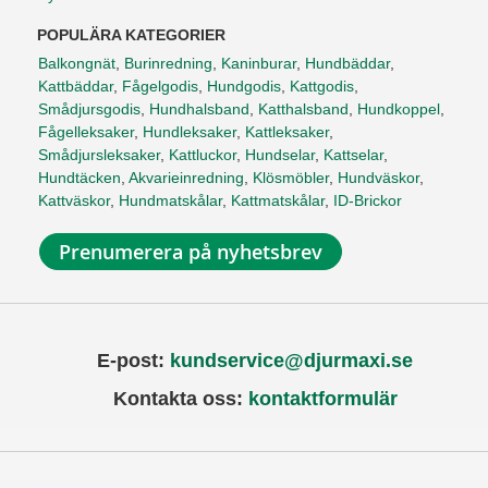
POPULÄRA KATEGORIER
Balkongnät
,
Burinredning
,
Kaninburar
,
Hundbäddar
,
Kattbäddar
,
Fågelgodis
,
Hundgodis
,
Kattgodis
,
Smådjursgodis
,
Hundhalsband
,
Katthalsband
,
Hundkoppel
,
Fågelleksaker
,
Hundleksaker
,
Kattleksaker
,
Smådjursleksaker
,
Kattluckor
,
Hundselar
,
Kattselar
,
Hundtäcken
,
Akvarieinredning
,
Klösmöbler
,
Hundväskor
,
Kattväskor
,
Hundmatskålar
,
Kattmatskålar
,
ID-Brickor
Prenumerera på nyhetsbrev
E-post:
kundservice@djurmaxi.se
Kontakta oss:
kontaktformulär