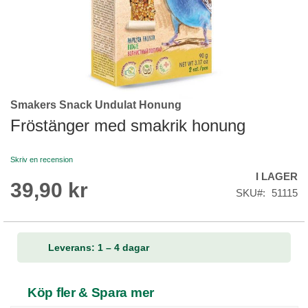
Smakers Snack Undulat Honung
Skip
to
Fröstänger med smakrik honung
the
beginning
Skriv en recension
of
I LAGER
the
39,90 kr
images
SKU
51115
gallery
Leverans: 1 – 4 dagar
Köp fler & Spara mer