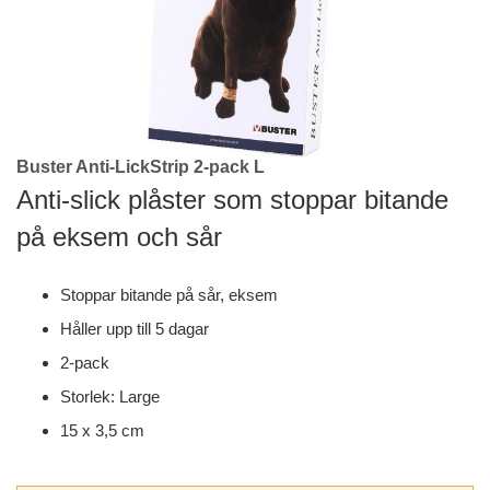
Buster Anti-LickStrip 2-pack L
Skip
to
Anti-slick plåster som stoppar bitande
the
på eksem och sår
beginning
of
the
Stoppar bitande på sår, eksem
images
gallery
Håller upp till 5 dagar
2-pack
Storlek: Large
15 x 3,5 cm