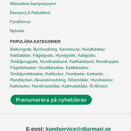
Månadens kampanjvaror
Kampanj & Rabattkod
Fyndhörna
Nyheter
POPULÄRA KATEGORIER
Balkongnät
,
Burinredning
,
Kaninburar
,
Hundbäddar
,
Kattbäddar
,
Fågelgodis
,
Hundgodis
,
Kattgodis
,
Smådjursgodis
,
Hundhalsband
,
Katthalsband
,
Hundkoppel
,
Fågelleksaker
,
Hundleksaker
,
Kattleksaker
,
Smådjursleksaker
,
Kattluckor
,
Hundselar
,
Kattselar
,
Hundtäcken
,
Akvarieinredning
,
Klösmöbler
,
Hundväskor
,
Kattväskor
,
Hundmatskålar
,
Kattmatskålar
,
ID-Brickor
Prenumerera på nyhetsbrev
E-post:
kundservice@djurmaxi.se